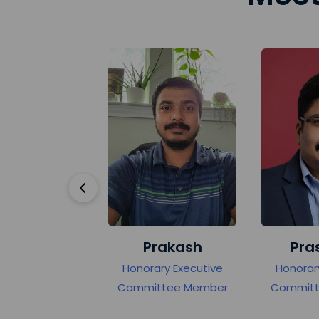
na
Prakash
Prasann
cutive
Honorary Executive
Honorary Execut
ember
Committee Member
Committee Mem