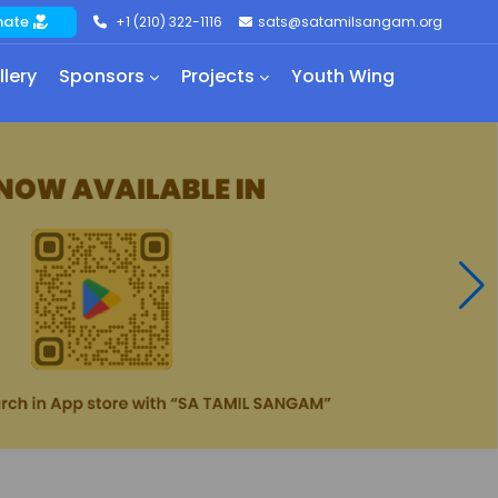
nate
+1 (210) 322-1116
sats@satamilsangam.org
llery
Sponsors
Projects
Youth Wing