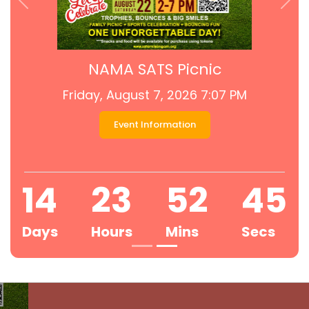
Previous
Nex
SATS Sports Event
Sunday, August 9, 2026 12:30 PM
Event Information
NAMA SATS Pi
2
3
52
44
Friday, August 7, 20
Days
Hours
Mins
Secs
Event Informatio