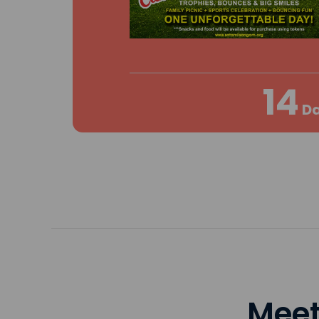
14
Da
Meet