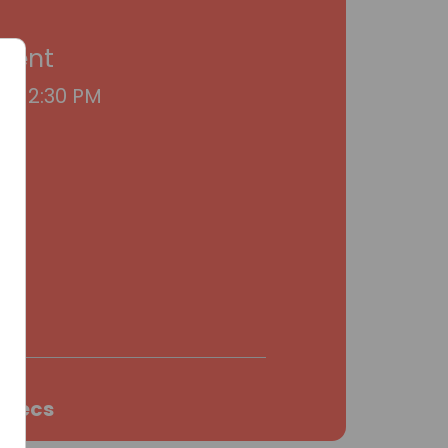
Event
26 12:30 PM
n
4
Secs