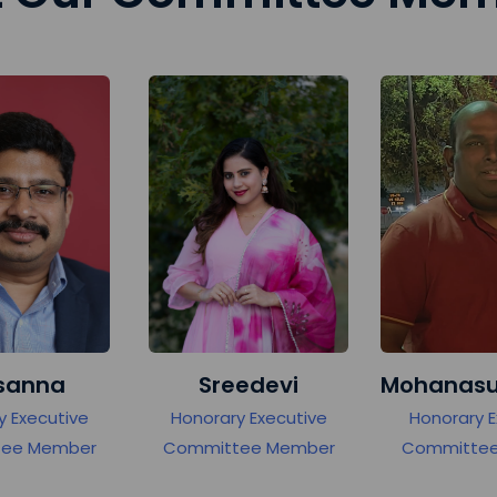
a
Sreedevi
Mohanasunda
ive
Honorary Executive
Honorary Executiv
ber
Committee Member
Committee Memb