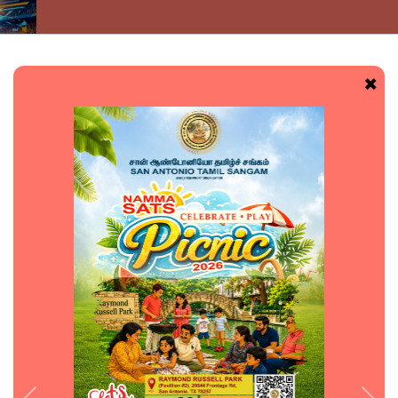
SATS Sports 
×
Sunday, August 9, 20
Event Informatio
3
52
4
ays
Hours
Mins