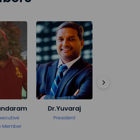
ram
Dr.Yuvaraj
Venkatesh
e
President
President Elect
er