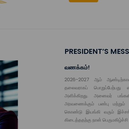
PRESIDENT’S MES
வணக்கம்!
2026–2027 ஆம் ஆண்டிற்கா
தலைவராகப் பொறுப்பேற்பது 
அளிக்கிறது. அனைவர் பங்களி
அரவணைக்கும் பண்பு மற்றும்
கொண்டு இயங்கி வரும் இச்சங்க
கிடைத்ததற்கு நான் பெருமகிழ்ச்ச