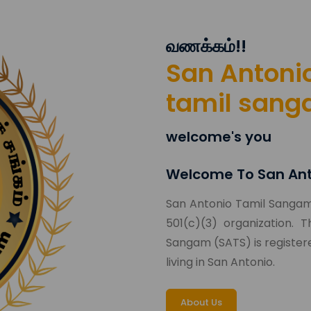
வணக்கம்!!
San Antoni
tamil sang
welcome's you
Welcome To San An
San Antonio Tamil Sangam 
501(c)(3) organization.
Sangam (SATS) is registere
living in San Antonio.
About Us