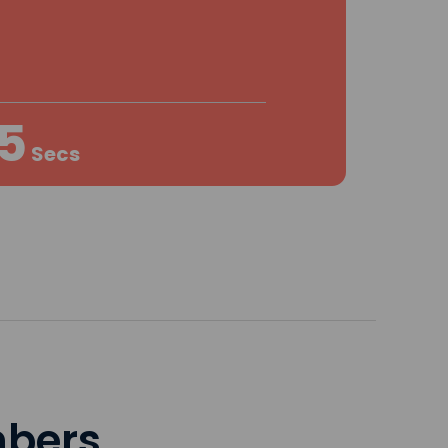
4
Secs
mbers