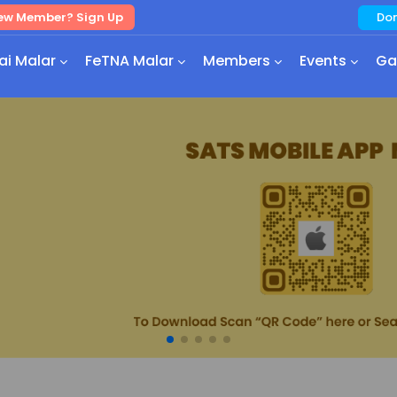
Do
ew Member? Sign Up
ai Malar
FeTNA Malar
Members
Events
Ga