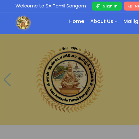
Welcome to SA Tamil Sangam
Sign In
N
Home
About Us
Mallig