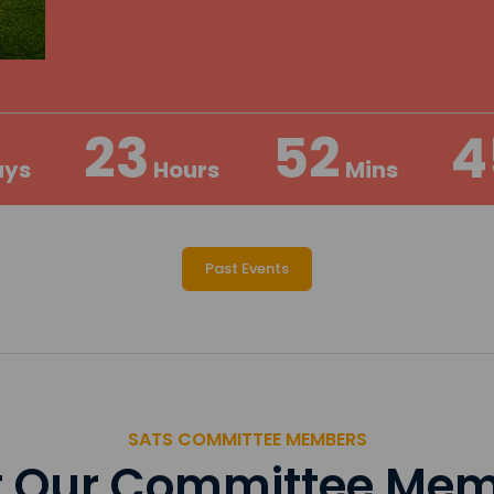
23
52
4
ys
Hours
Mins
Past Events
SATS COMMITTEE MEMBERS
 Our Committee Me